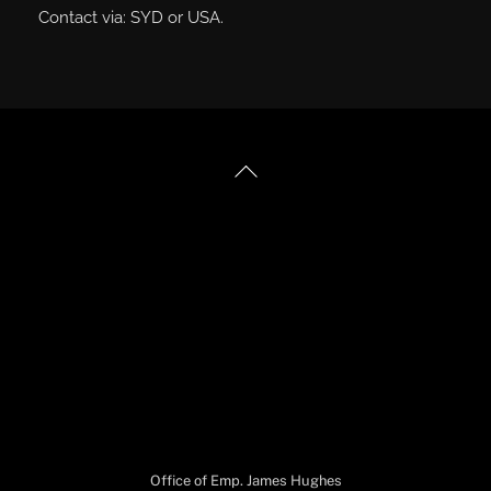
Contact via: SYD or USA.
Australia
+61 (0) 2 909 88 369
Back
United States
+1 (253) 881 7990
To
Top
United Kingdom
+44 (0) 1634 756 361
office@jameshughes.biz
Privacy Policy
Office of Emp. James Hughes