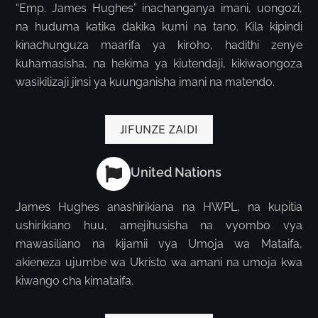
“Emp. James Hughes” inachanganya imani, uongozi,
na huduma katika dakika kumi na tano. Kila kipindi
kinachunguza maarifa ya kiroho, hadithi zenye
kuhamasisha, na hekima ya kiutendaji, kikiwaongoza
wasikilizaji jinsi ya kuunganisha imani na matendo.
JIFUNZE ZAIDI
United Nations
James Hughes anashirikiana na HWPL, na kupitia
ushirikiano huu, amejihusisha na vyombo vya
mawasiliano na kijamii vya Umoja wa Mataifa,
akieneza ujumbe wa Ukristo wa amani na umoja kwa
kiwango cha kimataifa.