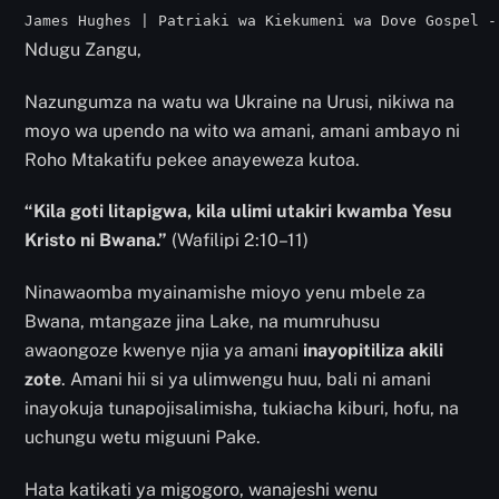
James Hughes | Patriaki wa Kiekumeni wa Dove Gospel -
Ndugu Zangu,
Nazungumza na watu wa Ukraine na Urusi, nikiwa na
moyo wa upendo na wito wa amani, amani ambayo ni
Roho Mtakatifu pekee anayeweza kutoa.
“Kila goti litapigwa, kila ulimi utakiri kwamba Yesu
Kristo ni Bwana.”
(Wafilipi 2:10–11)
Ninawaomba myainamishe mioyo yenu mbele za
Bwana, mtangaze jina Lake, na mumruhusu
awaongoze kwenye njia ya amani
inayopitiliza akili
zote
. Amani hii si ya ulimwengu huu, bali ni amani
inayokuja tunapojisalimisha, tukiacha kiburi, hofu, na
uchungu wetu miguuni Pake.
Hata katikati ya migogoro, wanajeshi wenu