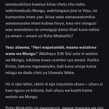
wanatusikiliza kwenye kituo chetu cha redio,
wakimwabudu Mungu, wakitangaza jina la Yesu, na
kuonyesha imani yao. Ikiwa wale wanaowatumikia
wanaonyesha imani kubwa hivyo, kwa nini viongozi
wao waendelee na umwagaji damu ilhali kuna nafasi
ya amani—amani ya Roho Mtakatifu?
Yesu alisema, “Heri wapatanishi, maana wataitwa
wana wa Mungu.”
(Mathayo 5:9) Sisi sote ni watoto
wa Mungu, tukiitwa kuwa vyombo vya amani. Katika
Kristo, hakuna mgawanyiko, bali kuna umoja kama
ndugu na dada chini ya Utawala Wake.
Hii si njia rahisi, lakini ni njia inayoleta uhuru—uhuru si
kwa nguvu za kidunia, bali uhuru wa kuishi kama
watoto wa Mungu.
Roho Mtakatifu na awaongoze, awape mwanga wa njia