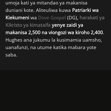
umoja kati ya mitandao ya makanisa
duniani kote. Aliteuliwa kuwa
Patriarki wa
Kiekumeni
wa
Dove Gospel
(DG),
harakati ya
Kikristo ya kimataifa
yenye zaidi ya
makanisa 2,500 na viongozi wa kiroho 2,400
.
Hughes ana jukumu la kusimamia uamsho,
uanafunzi, na utume katika mabara yote
saba.