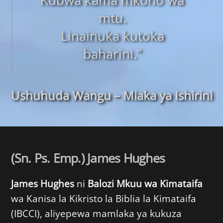
Kubwa kama mkono wa
mtu.
Linainuka kutoka
baharini.”
Ushuhuda Wangu – Miaka ya Ishirini
(Sn. Ps. Emp.) James Hughes
James Hughes
ni
Balozi Mkuu wa Kimataifa
wa Kanisa la Kikristo la Biblia la Kimataifa
(IBCCI), aliyepewa mamlaka ya kukuza