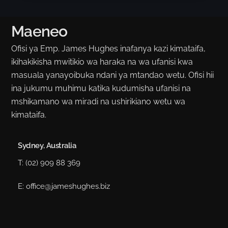
Maeneo
Ofisi ya Emp. James Hughes inafanya kazi kimataifa,
ikihakikisha mwitikio wa haraka na wa ufanisi kwa
masuala yanayoibuka ndani ya mtandao wetu. Ofisi hii
ina jukumu muhimu katika kudumisha ufanisi na
mshikamano wa miradi na ushirikiano wetu wa
kimataifa.
Sydney, Australia
T: (02) 909 88 369
E: office@jameshughes.biz