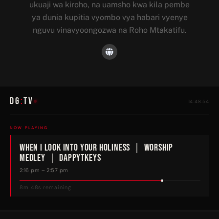
ukuaji wa kiroho, na uamsho kwa kila pembe
ya dunia kupitia vyombo vya habari vyenye
nguvu vinavyoongozwa na Roho Mtakatifu.