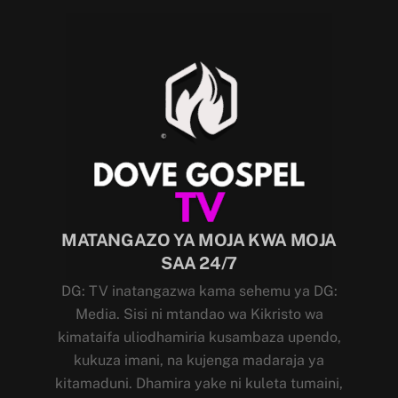
MATANGAZO YA MOJA KWA MOJA
SAA 24/7
DG: TV inatangazwa kama sehemu ya DG:
Media. Sisi ni mtandao wa Kikristo wa
kimataifa uliodhamiria kusambaza upendo,
kukuza imani, na kujenga madaraja ya
kitamaduni. Dhamira yake ni kuleta tumaini,