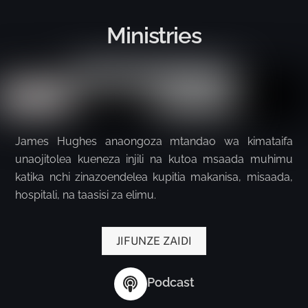
Ministries
James Hughes anaongoza mtandao wa kimataifa
unaojitolea kueneza injili na kutoa msaada muhimu
katika nchi zinazoendelea kupitia makanisa, misaada,
hospitali, na taasisi za elimu.
JIFUNZE ZAIDI
Podcast